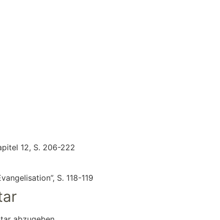
pitel 12, S. 206-222
vangelisation”, S. 118-119
tar
tar abzugeben.